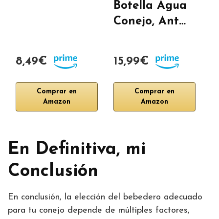
Botella Agua
P
Conejo, Ant…
a
8,49€
15,99€
1
Comprar en
Comprar en
Amazon
Amazon
En Definitiva, mi
Conclusión
En conclusión, la elección del bebedero adecuado
para tu conejo depende de múltiples factores,