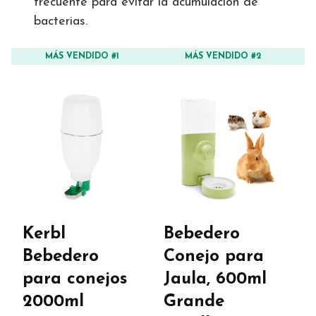
frecuente para evitar la acumulación de
bacterias.
MÁS VENDIDO #1
MÁS VENDIDO #2
Kerbl
Bebedero
B
Bebedero
Conejo para
C
para conejos
Jaula, 600ml
B
2000ml
Grande
A